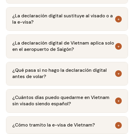
aeropuerto de Saigón
. Al completarlo se
El plazo máximo es de
72 horas antes del
obtiene un código QR que hay que presentar en
vuelo
. Lo más recomendable es hacerlo 1 o 2
¿La declaración digital sustituye al visado o a
+
inmigración. Es obligatorio para prácticamente
la e-visa?
días antes de la salida, igual que el check-in
todos los extranjeros, independientemente de
online del vuelo. Al finalizar recibirás un QR
No, en absoluto. La declaración digital es un
si viajan con visado, e-visa o exención de
que debes guardar en el móvil y, por
trámite adicional e independiente
. Si antes
¿La declaración digital de Vietnam aplica solo
visado. Solo quedan exentos los ciudadanos
+
precaución, hacer captura de pantalla o
en el aeropuerto de Saigón?
necesitabas e-visa para entrar, la sigues
vietnamitas y los pasajeros en tránsito.
imprimirlo.
necesitando. Si entrabas sin visado (como los
De momento sí, es un programa piloto que
españoles con exención de 45 días), eso no
aplica únicamente en el
aeropuerto
¿Qué pasa si no hago la declaración digital
+
cambia. La declaración digital es simplemente
antes de volar?
internacional de Tan Son Nhat (Ho Chi Minh /
un registro previo obligatorio al vuelo.
Saigón)
. Sin embargo, las autoridades
No te van a denegar la entrada al país, pero
vietnamitas ya han anunciado su intención de
puedes encontrarte con
colas más largas en
¿Cuántos días puedo quedarme en Vietnam
+
extenderlo al aeropuerto de Noi Bai (Hanói) y a
sin visado siendo español?
inmigración
o con complicaciones en el
otros aeropuertos internacionales en los
embarque si la aerolínea hace verificaciones. Al
Los ciudadanos españoles (y de la mayoría de
próximos meses.
ser un programa en fase piloto la aplicación
países de la UE) pueden permanecer en
¿Cómo tramito la e-visa de Vietnam?
+
puede ser variable, pero no vale la pena
Vietnam
hasta 45 días por estancia sin visado
.