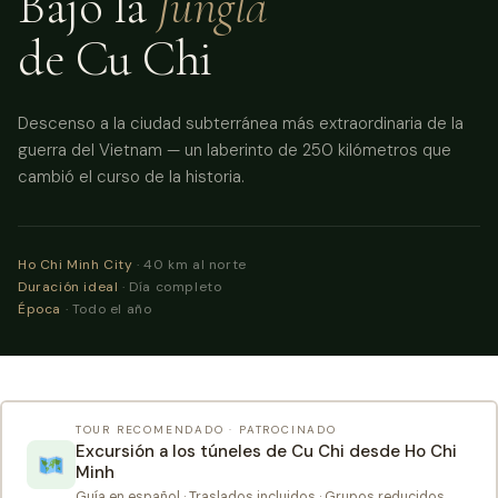
Bajo la
Jungla
de Cu Chi
Descenso a la ciudad subterránea más extraordinaria de la
guerra del Vietnam — un laberinto de 250 kilómetros que
cambió el curso de la historia.
Ho Chi Minh City
· 40 km al norte
Duración ideal
· Día completo
Época
· Todo el año
TOUR RECOMENDADO · PATROCINADO
Excursión a los túneles de Cu Chi desde Ho Chi
Minh
Guía en español · Traslados incluidos · Grupos reducidos