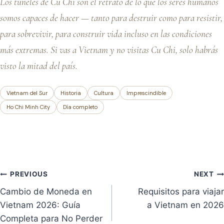
Los túneles de Cu Chi son el retrato de lo que los seres humanos
somos capaces de hacer — tanto para destruir como para resistir,
para sobrevivir, para construir vida incluso en las condiciones
más extremas. Si vas a Vietnam y no visitas Cu Chi, solo habrás
visto la mitad del país.
Vietnam del Sur
Historia
Cultura
Imprescindible
Ho Chi Minh City
Día completo
Navegación
PREVIOUS
NEXT
Cambio de Moneda en
Requisitos para viajar
de
Vietnam 2026: Guía
a Vietnam en 2026
entradas
Completa para No Perder