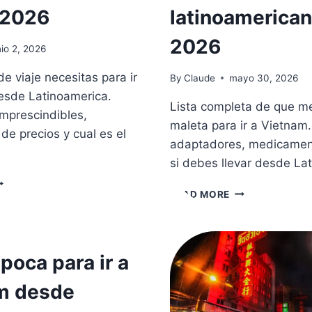
 2026
latinoamerica
2026
nio 2, 2026
e viaje necesitas para ir
By
Claude
mayo 30, 2026
esde Latinoamerica.
Lista completa de que me
mprescindibles,
maleta para ir a Vietnam
de precios y cual es el
adaptadores, medicament
si debes llevar desde La
EGURO
QUE
READ MORE
E
LLEVAR
IAJE
EN
LA
IETNAM:
MALETA
UAL
poca para ir a
A
ONTRATAR
VIETNAM:
m desde
LISTA
UANTO
PARA
UESTA