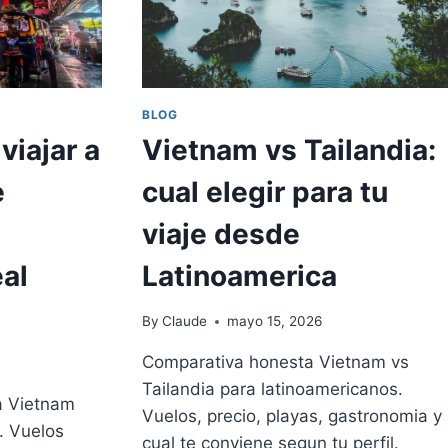
ANOS
2026
BLOG
viajar a
Vietnam vs Tailandia:
e
cual elegir para tu
viaje desde
al
Latinoamerica
By
Claude
mayo 15, 2026
Comparativa honesta Vietnam vs
Tailandia para latinoamericanos.
 a Vietnam
Vuelos, precio, playas, gastronomia y
. Vuelos
cual te conviene segun tu perfil.