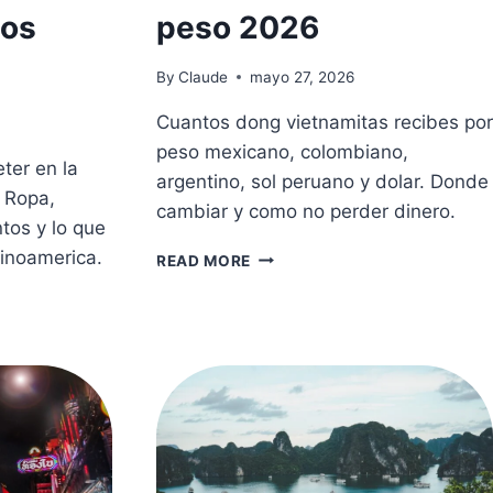
nos
peso 2026
By
Claude
mayo 27, 2026
Cuantos dong vietnamitas recibes por
peso mexicano, colombiano,
ter en la
argentino, sol peruano y dolar. Donde
. Ropa,
cambiar y como no perder dinero.
os y lo que
tinoamerica.
CAMBIO
READ MORE
DE
MONEDA
EN
VIETNAM:
CUANTOS
DONG
OBTIENES
POR
TU
PESO