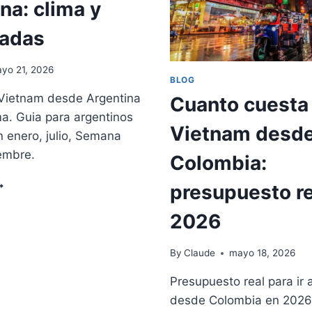
na: clima y
LATINOAMERIC
026
2026
adas
yo 21, 2026
BLOG
 Vietnam desde Argentina
Cuanto cuesta 
ma. Guia para argentinos
Vietnam desd
n enero, julio, Semana
embre.
Colombia:
EJOR
presupuesto re
POCA
ARA
2026
By
Claude
mayo 18, 2026
IETNAM
ESDE
Presupuesto real para ir
RGENTINA:
desde Colombia en 2026
LIMA