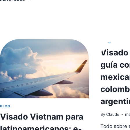
Y
VIETNAM
T
2
SEMANAS:
RUTA
NORTE
A
SUR
BLOG
COMPLETA
Visado
2026
guía c
mexica
colomb
argent
BLOG
Visado Vietnam para
By
Claude
ma
Todo sobre 
latinoamericanos: e-