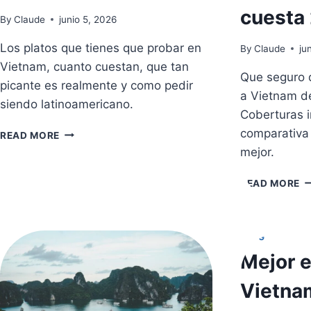
cuesta
By
Claude
junio 5, 2026
Los platos que tienes que probar en
By
Claude
ju
Vietnam, cuanto cuestan, que tan
Que seguro d
picante es realmente y como pedir
a Vietnam d
siendo latinoamericano.
Coberturas i
COMIDA
comparativa 
READ MORE
VIETNAMITA:
mejor.
GUIA
PARA
S
READ MORE
EL
D
PALADAR
V
LATINOAMERICANO
A
BLOG
V
C
Mejor e
C
Y
Vietna
C
C