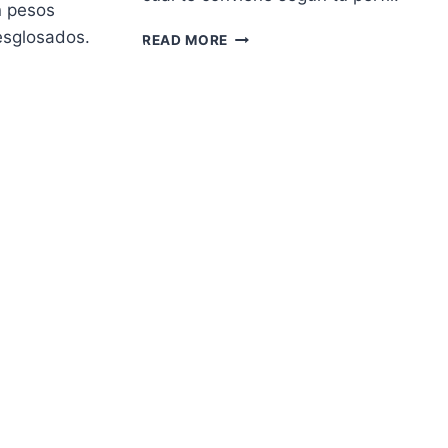
n pesos
esglosados.
VIETNAM
READ MORE
VS
TAILANDIA:
CUAL
ELEGIR
PARA
TU
VIAJE
DESDE
LATINOAMERICA