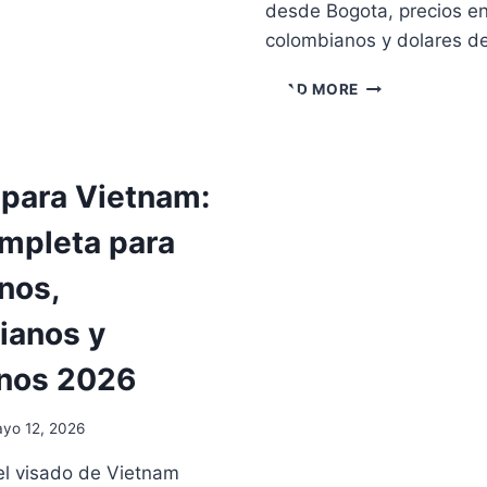
desde Bogota, precios e
EMPORADAS
colombianos y dolares d
CUANTO
READ MORE
CUESTA
VIAJAR
A
VIETNAM
 para Vietnam:
DESDE
COLOMBIA:
ompleta para
PRESUPUESTO
REAL
nos,
2026
ianos y
inos 2026
yo 12, 2026
el visado de Vietnam