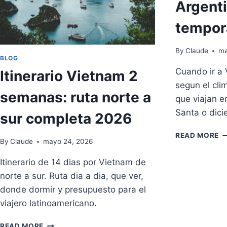
Argenti
2
tempor
By
Claude
ma
BLOG
Cuando ir a
Itinerario Vietnam 2
segun el cli
semanas: ruta norte a
que viajan e
Santa o dici
sur completa 2026
M
READ MORE
By
Claude
mayo 24, 2026
E
P
Itinerario de 14 dias por Vietnam de
IR
norte a sur. Ruta dia a dia, que ver,
A
V
donde dormir y presupuesto para el
D
viajero latinoamericano.
A
C
ITINERARIO
READ MORE