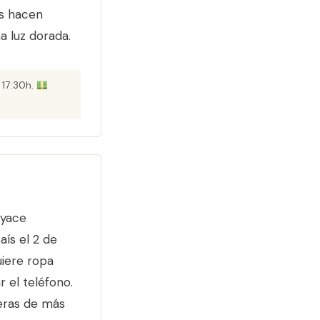
es hacen
a luz dorada.
 17:30h.
 yace
ís el 2 de
uiere ropa
r el teléfono.
peras de más