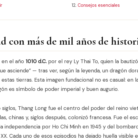
r
Consejos esenciales
d con más de mil años de histor
 en el año
1010 d.C.
por el rey Ly Thai To, quien la baut
e asciende” — tras ver, según la leyenda, un dragón do
 a estas tierras. Esta imagen fundacional no es casual: en l
agón es símbolo de poder imperial y buen augurio.
siglos, Thang Long fue el centro del poder del reino viet
s, chinas y, siglos después, colonizó francesa. Fue el esc
la independencia por Ho Chi Minh en 1945 y del bomba
o XX. Cada uno de esos episodios ha dejado huella visible 