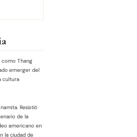
ia
izó como Thang
rado emerger del
a cultura
namita. Resistió
enario de la
rdeo americano en
en la ciudad de