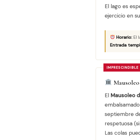
El lago es es
ejercicio en s
Horario:
El 
Entrada templ
IMPRESCINDIBLE
Mausoleo 
El
Mausoleo d
embalsamado el
septiembre de 
respetuosa (si
Las colas pued