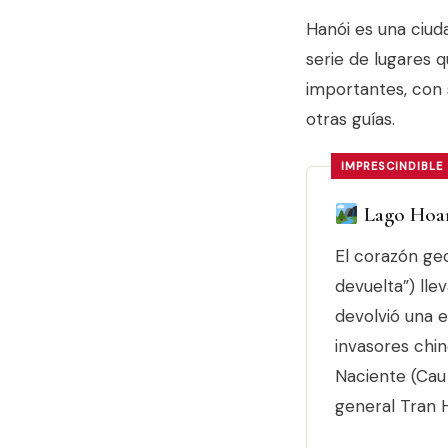
Hanói es una ciud
serie de lugares q
importantes, con s
otras guías.
IMPRESCINDIBLE
Lago Hoa
El corazón ge
devuelta”) lle
devolvió una e
invasores chin
Naciente (Cau 
general Tran 