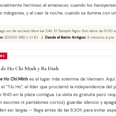
pecialmente hermoso al amanecer, cuando los hanoyens
us márgenes, y al caer la noche, cuando se ilumina con un
lago es de acceso libre las 24h. El Templo Ngoc Son abre de 8:00 a
o:
30.000 VND (~1,1 €).
Desde el Barrio Antiguo:
5 minutos a pie.
 #2
de Ho Chi Minh y Ba Dinh
e Ho Chi Minh
es el lugar más solemne de Vietnam. Aquí
 “Tío Ho”, el líder que proclamó la independencia del pa
1945 en la plaza contigua. La visita es gratuita pero req
n escotes ni pantalones cortos), guardar silencio y apaga
en ser largas — llega antes de las 8:30h para evitar es