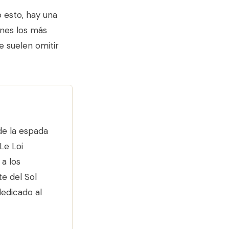
 esto, hay una
enes los más
e suelen omitir
de la espada
Le Loi
 a los
te del Sol
dedicado al