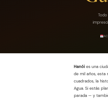
Todo 
impresci
AC
Hanói
es una ciud
de mil años, esta
cuadrados, la hist
Agua. Si estás pl
parada — y también