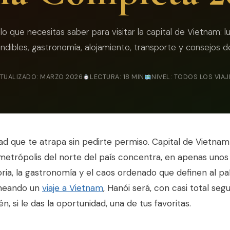
lo que necesitas saber para visitar la capital de Vietnam: l
ndibles, gastronomía, alojamiento, transporte y consejos de
TUALIZADO: MARZO 2026
LECTURA: 18 MIN
NIVEL: TODOS LOS VIA
ad que te atrapa sin pedirte permiso. Capital de Vietn
 metrópolis del norte del país concentra, en apenas unos
oria, la gastronomía y el caos ordenado que definen al p
aneando un
viaje a Vietnam
, Hanói será, con casi total seg
, si le das la oportunidad, una de tus favoritas.