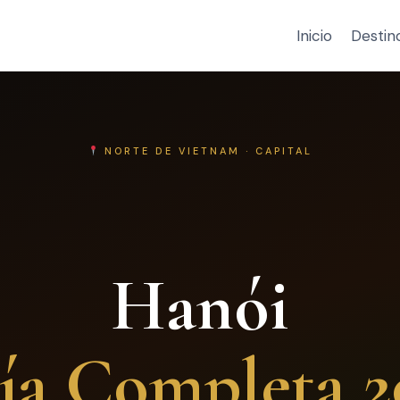
Inicio
Destin
NORTE DE VIETNAM · CAPITAL
Hanói
ía Completa 2