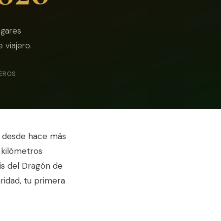
ugares
 viajero.
JEROS
am desde hace más
 kilómetros
aís del Dragón de
uridad, tu primera