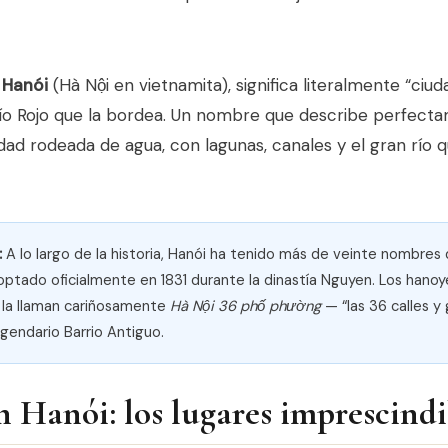
,
Hanói
(Hà Nội en vietnamita), significa literalmente “ciud
Río Rojo que la bordea. Un nombre que describe perfect
dad rodeada de agua, con lagunas, canales y el gran río qu
:
A lo largo de la historia, Hanói ha tenido más de veinte nombres d
optado oficialmente en 1831 durante la dinastía Nguyen. Los hano
 la llaman cariñosamente
Hà Nội 36 phố phường
— “las 36 calles y
egendario Barrio Antiguo.
n Hanói: los lugares imprescindi