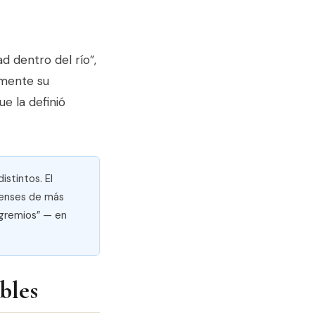
ad dentro del río”,
amente su
e la definió
istintos. El
yenses de más
 gremios” — en
bles